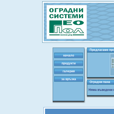
Предлагаме прод
начало
продукти
галерия
за връзка
Оградни пана
Няма въведени п